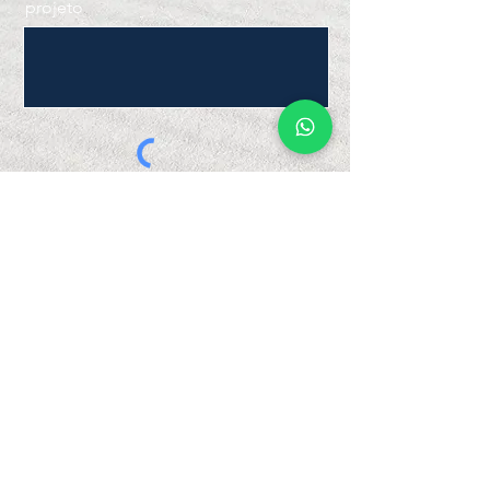
projeto
Enviar
Cerveja Direto da Fábrica
Agora você pode experimentar, no
conforto da sua casa, os mais
variados rótulos que produzimos em