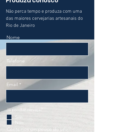
Produza conosco
Não perca tempo e produza com uma
das maiores
cervejarias artesanais do
Rio de Janeiro
Nome
Telefone
Email
Já produz cerveja?
Sim
Não
Conte-nos um pouco do seu